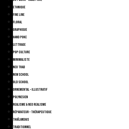
Ethnique
Fine Line
Floral
Graphique
Hand Poke
Lettrage
Pop Culture
Minimaliste
Neo Trad
New School
Old School
Ornemental – Illustratif
Polynesien
Realisme & Neo Realisme
Réparateur – Thérapeutique
Thaïlandais
Traditionnel