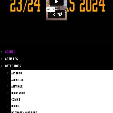
Accueil
Artistes
Categories
Abstrait
Aquarelle
Asiatique
Black Work
Comics
Divers
Dot Work – Hand Poke