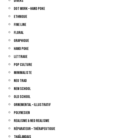
Divers
Dot Work – Hand Poke
Ethnique
Fine Line
Floral
Graphique
Hand Poke
Lettrage
Pop Culture
Minimaliste
Neo Trad
New School
Old School
Ornemental – Illustratif
Polynesien
Realisme & Neo Realisme
Réparateur – Thérapeutique
Thaïlandais